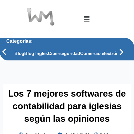
Ir
al
Menú
contenido
Categorías:
Blog
Blog Ingles
Ciberseguridad
Comercio electrónico
Com
Los 7 mejores softwares de
contabilidad para iglesias
según las opiniones