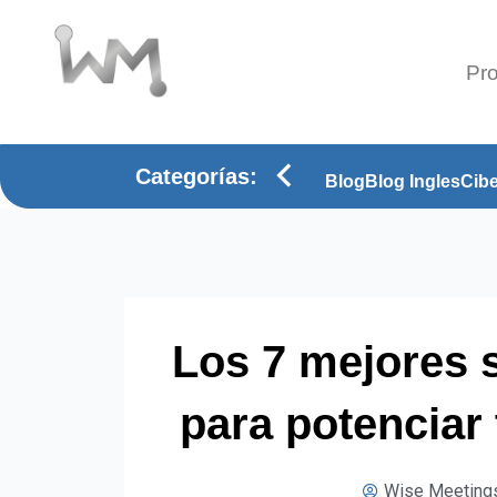
Ir
al
contenido
Pro
Categorías:
Blog
Blog Ingles
Cib
Los 7 mejores 
para potenciar
Wise Meeting