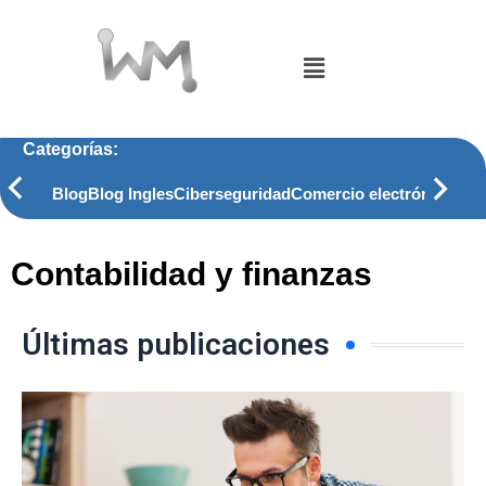
Ir
al
Menú
contenido
Categorías:
Blog
Blog Ingles
Ciberseguridad
Comercio electrónico
Com
Contabilidad y finanzas
Últimas publicaciones