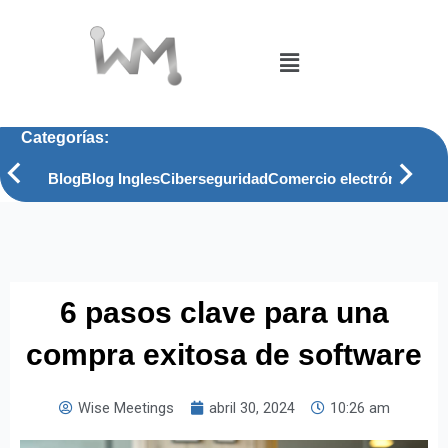
Ir
al
Menú
contenido
Categorías:
Blog
Blog Ingles
Ciberseguridad
Comercio electrónico
Com
6 pasos clave para una
compra exitosa de software
Wise Meetings
abril 30, 2024
10:26 am