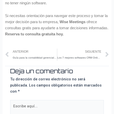
no tener ningún software.
Si necesitas orientación para navegar este proceso y tomar la
mejor decisión para tu empresa,
Wise Meetings
ofrece
consultas gratis para ayudarte a tomar decisiones informadas.
Reserva tu consulta gratuita hoy.
Prev
N
ANTERIOR
SIGUIENTE
Guía para la contabilidad gerencial y cómo optimizar tu negocio
Los 7 mejores softwares CRM Online para potenciar tu negocio en {{mpg_pais}}
Deja un comentario
Tu dirección de correo electrónico no será
publicada.
Los campos obligatorios están marcados
con
*
Escribe
aquí...